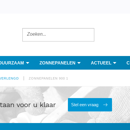
DUURZAAM
ZONNEPANELEN
ACTUEEL
C
|
 VERLENGD
ZONNEPANELEN 900 1
taan voor u klaar
Stel een vraag