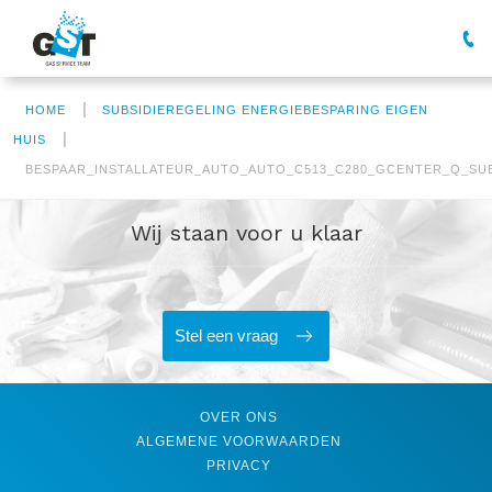
|
HOME
SUBSIDIEREGELING ENERGIEBESPARING EIGEN
|
HUIS
BESPAAR_INSTALLATEUR_AUTO_AUTO_C513_C280_GCENTER_Q_SU
Wij staan voor u klaar
Stel een vraag
OVER ONS
ALGEMENE VOORWAARDEN
PRIVACY