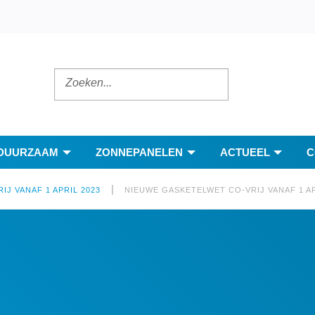
DUURZAAM
ZONNEPANELEN
ACTUEEL
C
|
J VANAF 1 APRIL 2023
NIEUWE GASKETELWET CO-VRIJ VANAF 1 AP